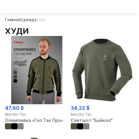
Главная
Одежда
Худи
ХУДИ
47,90 $
34,22 $
Mordor Tac.
Mordor Tac.
Олимпийка «Гоп Так Про»
Свитшот "Байкал"