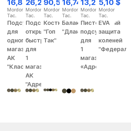
16,82 $
26,28 $
90,56 $
16,74 $
13,25 $
5,10 $
Mordor
Mordor
Mordor
Mordor
Mordor
Mordor
Tac.
Tac.
Tac.
Tac.
Tac.
Tac.
Подсумок
Подсумок
Костюм
Балаклава
Пистолетный
EVA
для
открытый
"Гоп
"Длань"
подсумок
защита
одного
быстрый
Так"
для
коленей
магазина
для
1
"Федерал"
АК
1
магазина
"Классика"
магазина
«Адрес»
АК
"Адрес"