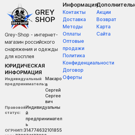
Информация
Дополнитель
GREY
Контакты
Акции
SHOP
Доставка
Возврат
Методы
Карта
Оплаты
Сайта
Grey-Shop - интернет-
Оптовые
магазин российского
продажи
снаряжения и одежды
Политика
для косплея
Конфиденциальности
ЮРИДИЧЕСКАЯ
Договор
ИНФОРМАЦИЯ
Оферты
Макаро
Индивидуальный
предприниматель
в
Сергей
Сергее
вич
Индивидуальны
Правовой
статус
й
предпринимател
ь
314774632101855
ОГРНИП