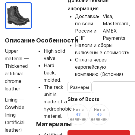
Дополнительная
информация
Доставка
Visa,
по всей
Mastercard,
России и
AMEX
СНГ
Payments
Описание
Особенности
Налоги и сборы
Upper
High solid
включены в стоимость
valve.
material —
Оплата через
Hard
Thickened
европейскую
back,
artificial
компанию (Эстония)
molded.
chrome
The rack
Размеры
leather
unit is
Size of Boots
Lining —
made of a
Cowhide
hydrophobic
Нет в
Нет в
lining
43
45
material.
наличии
наличии
(artificial
Материалы
leather)
Artificial