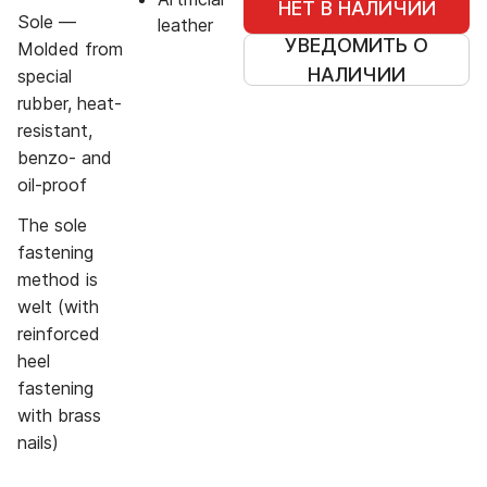
НЕТ В НАЛИЧИИ
Sole —
leather
УВЕДОМИТЬ О
Molded from
НАЛИЧИИ
special
rubber, heat-
resistant,
benzo- and
oil-proof
The sole
fastening
method is
welt (with
reinforced
heel
fastening
with brass
nails)