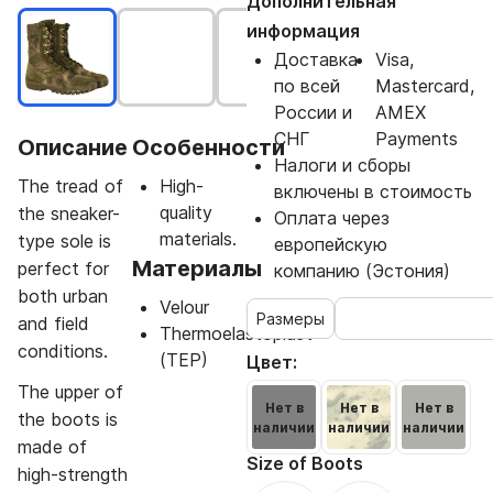
Дополнительная
информация
Доставка
Visa,
по всей
Mastercard,
России и
AMEX
СНГ
Payments
Описание
Особенности
Налоги и сборы
The tread of
High-
включены в стоимость
quality
the sneaker-
Оплата через
materials.
type sole is
европейскую
Материалы
perfect for
компанию (Эстония)
both urban
Velour
Размеры
and field
Thermoelastoplast
conditions.
(TEP)
Цвет:
The upper of
Нет в
Нет в
Нет в
the boots is
наличии
наличии
наличии
made of
Size of Boots
high-strength