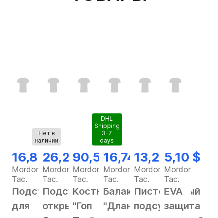
DHL
Shipping
Нет в
3-7
наличии
days
16,82 $
26,28 $
90,56 $
16,74 $
13,25 $
5,10 $
Mordor
Mordor
Mordor
Mordor
Mordor
Mordor
Tac.
Tac.
Tac.
Tac.
Tac.
Tac.
Подсумок
Подсумок
Костюм
Балаклава
Пистолетный
EVA
для
открытый
"Гоп
"Длань"
подсумок
защита