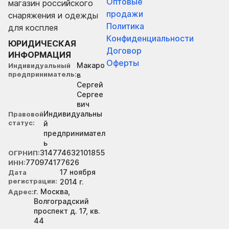
Оптовые
магазин российского
продажи
снаряжения и одежды
Политика
для косплея
Конфиденциальности
ЮРИДИЧЕСКАЯ
Договор
ИНФОРМАЦИЯ
Оферты
Макаро
Индивидуальный
предприниматель
в
Сергей
Сергее
вич
Индивидуальны
Правовой
статус
й
предпринимател
ь
314774632101855
ОГРНИП
770974177626
ИНН
17 ноября
Дата
регистрации
2014 г.
г. Москва,
Адрес
Волгоградский
проспект д. 17, кв.
44