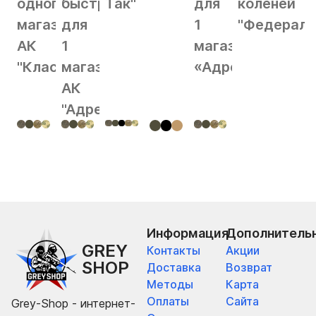
одного
быстрый
Так"
для
коленей
магазина
для
1
"Федерал"
АК
1
магазина
"Классика"
магазина
«Адрес»
АК
"Адрес"
Информация
Дополнитель
GREY
Контакты
Акции
SHOP
Доставка
Возврат
Методы
Карта
Оплаты
Сайта
Grey-Shop - интернет-