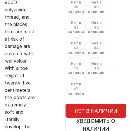
900D
Нет в
Нет в
39
40
polyamide
наличии
наличии
thread, and
Нет в
Нет в
the places
41
42
that are most
наличии
наличии
at risk of
Нет в
Нет в
damage are
43
44
наличии
наличии
covered with
real velour.
Нет в
Нет в
With a toe
45
46
наличии
наличии
height of
twenty-five
Нет в
47
centimeters,
наличии
the boots are
extremely
НЕТ В НАЛИЧИИ
soft and
literally
УВЕДОМИТЬ О
envelop the
НАЛИЧИИ