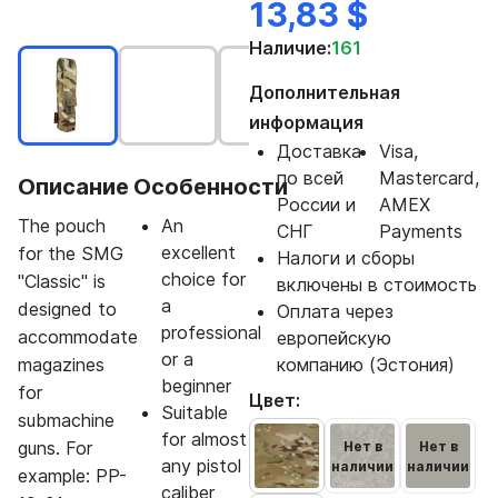
13,83 $
Наличие:
161
Дополнительная
информация
Доставка
Visa,
по всей
Mastercard,
Описание
Особенности
России и
AMEX
The pouch
An
СНГ
Payments
excellent
for the SMG
Налоги и сборы
choice for
"Classic" is
включены в стоимость
a
designed to
Оплата через
professional
accommodate
европейскую
or a
magazines
компанию (Эстония)
beginner
for
Цвет:
Suitable
submachine
for almost
guns. For
Нет в
Нет в
any pistol
наличии
наличии
example: PP-
caliber