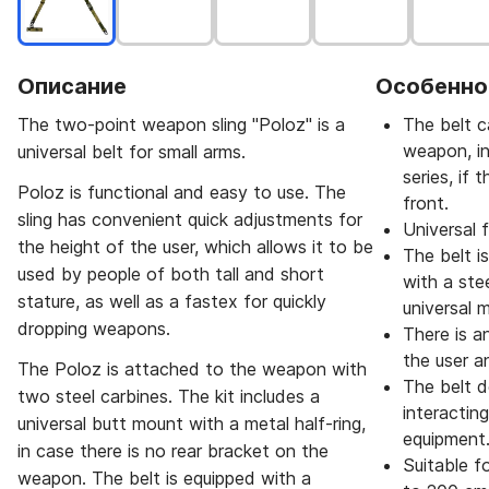
Описание
Особенно
The two-point weapon sling "Poloz" is a
The belt c
weapon, i
universal belt for small arms.
series, if 
Poloz is functional and easy to use. The
front.
sling has convenient quick adjustments for
Universal 
the height of the user, which allows it to be
The belt 
used by people of both tall and short
with a stee
stature, as well as a fastex for quickly
universal 
dropping weapons.
There is a
the user a
The Poloz is attached to the weapon with
The belt d
two steel carbines. The kit includes a
interactin
universal butt mount with a metal half-ring,
equipment
in case there is no rear bracket on the
Suitable f
weapon. The belt is equipped with a