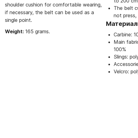
to 200 cm
shoulder cushion for comfortable wearing,
The belt c
if necessary, the belt can be used as a
not press, 
single point.
Материа
Weight:
165 grams.
Carbine: 1
Main fabr
100%
Slings: po
Accessori
Velcro: p