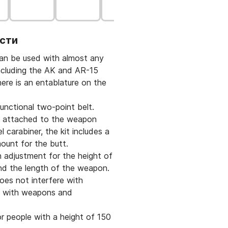
сти
an be used with almost any
ncluding the AK and AR-15
there is an entablature on the
functional two-point belt.
is attached to the weapon
l carabiner, the kit includes a
mount for the butt.
n adjustment for the height of
nd the length of the weapon.
oes not interfere with
g with weapons and
.
or people with a height of 150