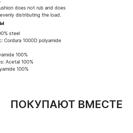
.
ushion does not rub and does
evenly distributing the load.
лы
00% steel
ic: Cordura 1000D polyamide
lyamide 100%
es: Acetal 100%
olyamide 100%
ПОКУПАЮТ ВМЕСТЕ