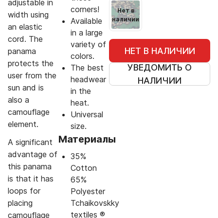
adjustable in
corners!
Нет в
width using
наличии
Available
an elastic
in a large
cord. The
variety of
НЕТ В НАЛИЧИИ
panama
colors.
protects the
УВЕДОМИТЬ О
The best
user from the
headwear
НАЛИЧИИ
sun and is
in the
also a
heat.
camouflage
Universal
element.
size.
Материалы
A significant
advantage of
35%
this panama
Cotton
is that it has
65%
loops for
Polyester
placing
Tchaikovskky
textiles ®
camouflage