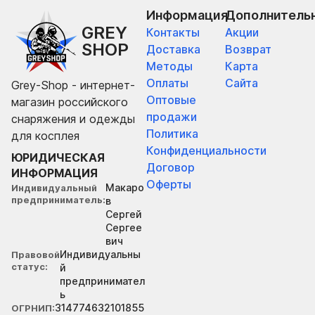
Информация
Дополнитель
GREY
Контакты
Акции
SHOP
Доставка
Возврат
Методы
Карта
Оплаты
Сайта
Grey-Shop - интернет-
Оптовые
магазин российского
продажи
снаряжения и одежды
Политика
для косплея
Конфиденциальности
ЮРИДИЧЕСКАЯ
Договор
ИНФОРМАЦИЯ
Оферты
Макаро
Индивидуальный
предприниматель
в
Сергей
Сергее
вич
Индивидуальны
Правовой
статус
й
предпринимател
ь
314774632101855
ОГРНИП