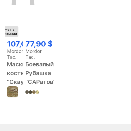
Нет в
наличии
107,02 $
77,90 $
Mordor
Mordor
Tac.
Tac.
Маскировочный
Боевая
костюм
Рубашка
"Скаут"
"САРатов"