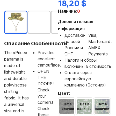
18,20 $
Наличие:
0
Дополнительная
информация
Доставка
Visa,
по всей
Mastercard,
Описание
Особенности
России и
AMEX
The «Price»
Provides
СНГ
Payments
excellent
panama is
Налоги и сборы
camouflage.
made of
включены в стоимость
OPEN
lightweight
Оплата через
THE
and durable
европейскую
DOORS!
polyviscose
компанию (Эстония)
Check
shirting
Цвет:
your
fabric. It has
corners!
a universal
Нет в
Нет в
Нет в
Check
наличии
наличии
наличии
size and is
those