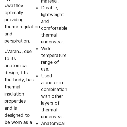
material.
«waffle»
Durable,
optimally
lightweight
providing
and
thermoregulation
comfortable
and
thermal
perspiration.
underwear.
Wide
«Varan», due
temperature
to its
range of
anatomical
use.
design, fits
Used
the body, has
alone or in
thermal
combination
insulation
with other
properties
layers of
and is
thermal
designed to
underwear.
be worn as a
Anatomical