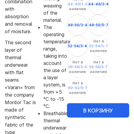
combination
44-46/1-2
44-46/3-4
weaving
with
наличии
of the
absorption
material.
and removal
48-50/3-4
48-50/5-7
The
of moisture.
operating
temperature
Нет в
The second
52-54/3-4
52-54/5-7
range,
layer of
наличии
taking into
thermal
Нет в
Нет в
account
underwear
56-58/3-4
56-58/5-7
the use of
with flat
наличии
наличии
a layer
seams
Нет в
system, is
«Varan» from
60-62/5-7
from +5
наличии
the company
°C to -15
Mordor Tac is
°C.
made of
В КОРЗИНУ
Breathable
synthetic
thermal
fabric of the
underwear
type