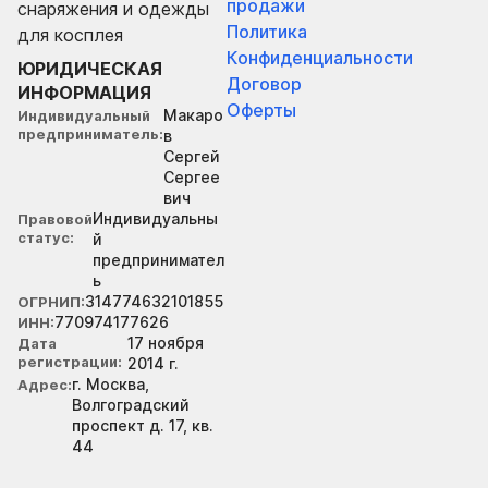
продажи
снаряжения и одежды
Политика
для косплея
Конфиденциальности
ЮРИДИЧЕСКАЯ
Договор
ИНФОРМАЦИЯ
Оферты
Макаро
Индивидуальный
предприниматель
в
Сергей
Сергее
вич
Индивидуальны
Правовой
статус
й
предпринимател
ь
314774632101855
ОГРНИП
770974177626
ИНН
17 ноября
Дата
регистрации
2014 г.
г. Москва,
Адрес
Волгоградский
проспект д. 17, кв.
44