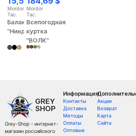
15,58 $
184,69 $
Mordor
Mordor
Tac.
Tac.
Балаклава
Всепогодная
"Ниндзя"
куртка
"ВОЛК"
Информация
Дополнитель
GREY
Контакты
Акции
SHOP
Доставка
Возврат
Методы
Карта
Оплаты
Сайта
Grey-Shop - интернет-
Оптовые
магазин российского