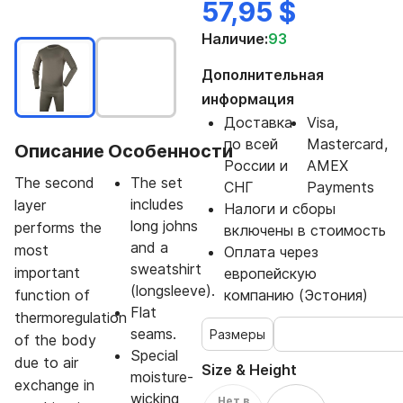
57,95 $
Наличие:
93
Дополнительная
информация
Доставка
Visa,
по всей
Mastercard,
Описание
Особенности
России и
AMEX
The second
The set
СНГ
Payments
includes
layer
Налоги и сборы
long johns
performs the
включены в стоимость
and a
most
Оплата через
sweatshirt
important
европейскую
(longsleeve).
function of
компанию (Эстония)
Flat
thermoregulation
seams.
Размеры
of the body
Special
due to air
Size & Height
moisture-
exchange in
wicking
Нет в