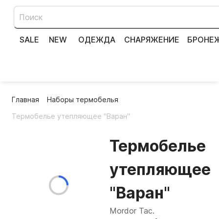
SALE
NEW
ОДЕЖДА
СНАРЯЖЕНИЕ
БРОНЕ
Главная
Наборы термобелья
Термобелье утепляющее "Варан"
Термобелье
утепляющее
"Варан"
Mordor Tac.