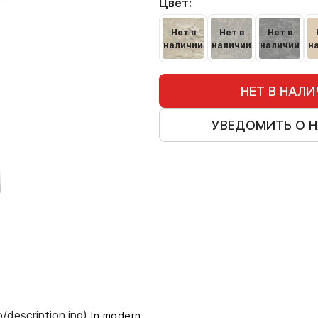
Цвет:
Нет в
Нет в
Нет в
наличии
наличии
наличии
н
НЕТ В НАЛ
УВЕДОМИТЬ О 
/description.jpg)
In modern