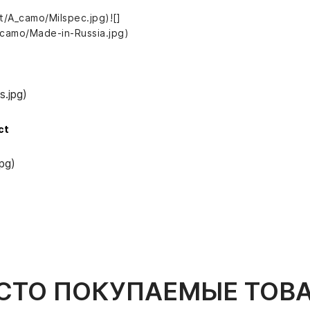
t/A_camo/Milspec.jpg)![]
_camo/Made-in-Russia.jpg)
.jpg)
a
ct
pg)
СТО ПОКУПАЕМЫЕ ТОВ