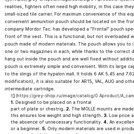
realities, fighters often need high mobility, in this case th
small-sized tile carrier. For maximum convenience of this e
convenient ammunition pouch should be located on the fron
company Mordor Tac. has developed a "Frontal" pouch speci
front of the vest. This is a functional, but not overloaded 
pouch made of modern materials. The pouch allows you to id
one or two magazines in each, while thanks to the correct 
hang out inside the pouch and are well fixed without additi
pouch is extremely simple and convenient. With its large cap
to the slings of the hypalon mall. It holds 6 AK 5.45 and 7
modification), it is also suitable for AR15, VAL, AUG and ot
intermediate cartridge.
![](https://grey-shop.ru/image/catalog/0 Aproduct/A_cam
1.
Designed to be placed on a frontal
part of plate or chestrig.
2.
The MOLLE mounts are made 
this ensures low weight and high strength.
3.
Low price a
the absence of unnecessary functionality.
4.
An excellen
or a beginner.
5.
Only modern materials are used in produ