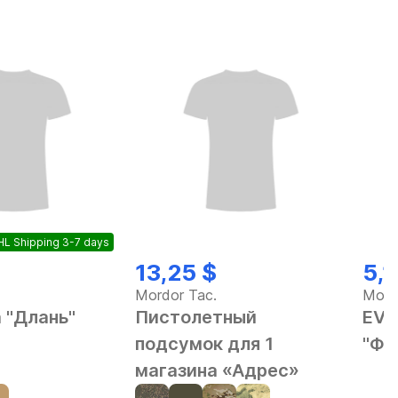
L Shipping 3-7 days
13,25 $
5,1
Mordor Tac.
Mord
 "Длань"
Пистолетный
EVA
подсумок для 1
"Фе
магазина «Адрес»