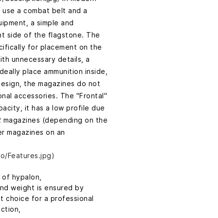
ey use a combat belt and a
quipment, a simple and
t side of the flagstone. The
fically for placement on the
with unnecessary details, a
eally place ammunition inside,
design, the magazines do not
onal accessories. The "Frontal"
acity, it has a low profile due
.62 magazines (depending on the
her magazines on an
o/Features.jpg)
of hypalon,
nd weight is ensured by
t choice for a professional
ction,