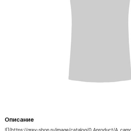
Описание
![](https://grey-shop.ru/image/catalog/0 Aproduct/A_camo