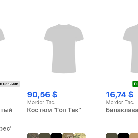
в наличии
DH
90,56 $
16,74 $
Mordor Tac.
Mordor Tac.
ытый
Костюм "Гоп Так"
Балаклава
рес"