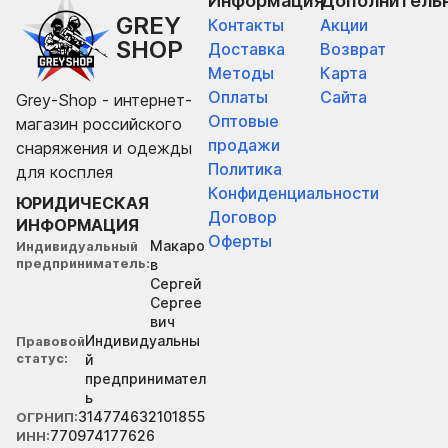
Информация
Дополнитель
GREY
Контакты
Акции
SHOP
Доставка
Возврат
Методы
Карта
Оплаты
Сайта
Grey-Shop - интернет-
Оптовые
магазин российского
продажи
снаряжения и одежды
Политика
для косплея
Конфиденциальности
ЮРИДИЧЕСКАЯ
Договор
ИНФОРМАЦИЯ
Оферты
Макаро
Индивидуальный
предприниматель
в
Сергей
Сергее
вич
Индивидуальны
Правовой
статус
й
предпринимател
ь
314774632101855
ОГРНИП
770974177626
ИНН