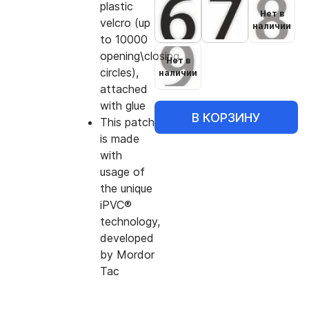
plastic
Нет в
velcro (up
наличии
to 10000
opening\closing
Нет в
circles),
наличии
attached
with glue
В КОРЗИНУ
This patch
is made
with
usage of
the unique
iPVC®
technology,
developed
by Mordor
Tac