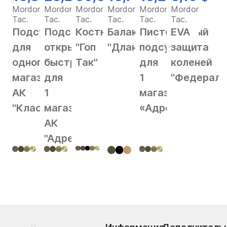
Mordor
Mordor
Mordor
Mordor
Mordor
Mordor
Tac.
Tac.
Tac.
Tac.
Tac.
Tac.
Подсумок
Подсумок
Костюм
Балаклава
Пистолетный
EVA
для
открытый
"Гоп
"Длань"
подсумок
защита
одного
быстрый
Так"
для
коленей
магазина
для
1
"Федерал"
АК
1
магазина
"Классика"
магазина
«Адрес»
АК
"Адрес"