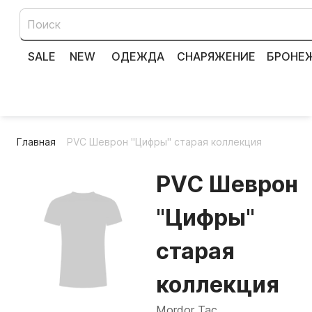
SALE
NEW
ОДЕЖДА
СНАРЯЖЕНИЕ
БРОНЕ
Главная
PVC Шеврон "Цифры" старая коллекция
PVC Шеврон
"Цифры"
старая
коллекция
Mordor Tac.