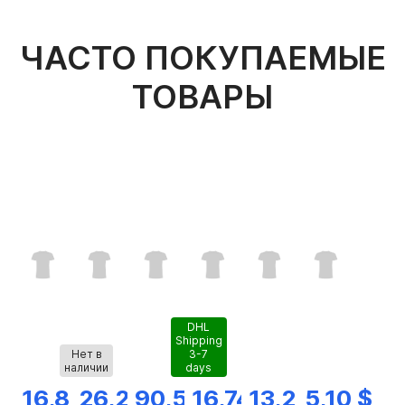
ЧАСТО ПОКУПАЕМЫЕ
ТОВАРЫ
DHL
Shipping
Нет в
3-7
наличии
days
16,82 $
26,28 $
90,56 $
16,74 $
13,25 $
5,10 $