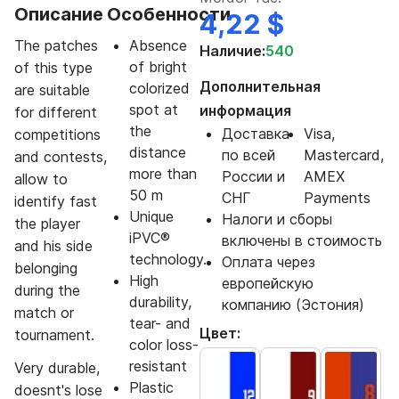
Описание
Особенности
4,22 $
The patches
Absence
Наличие:
540
of bright
of this type
Дополнительная
colorized
are suitable
spot at
информация
for different
the
Доставка
Visa,
competitions
distance
по всей
Mastercard,
and contests,
more than
России и
AMEX
allow to
50 m
СНГ
Payments
identify fast
Unique
Налоги и сборы
the player
iPVC®
включены в стоимость
and his side
technology.
Оплата через
belonging
High
европейскую
during the
durability,
компанию (Эстония)
match or
tear- and
Цвет:
tournament.
color loss-
resistant
Very durable,
Plastic
doesnt's lose