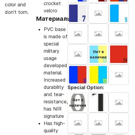
crocket
color and
velcro
don't torn.
Материалы
PVC base
is made of
special
military
Нет в
наличии
usage
developed
material.
Increased
durability
Special Option:
and tear-
Нет в
resistance,
наличии
has NIR
signature
Has high-
quality