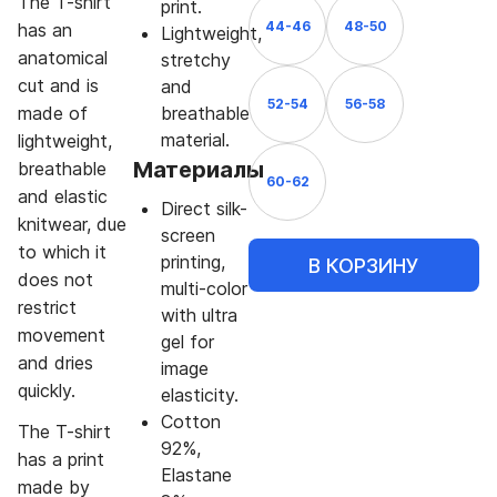
The T-shirt
print.
44-46
48-50
has an
Lightweight,
anatomical
stretchy
cut and is
and
52-54
56-58
made of
breathable
material.
lightweight,
Материалы
breathable
60-62
and elastic
Direct silk-
knitwear, due
screen
to which it
printing,
В КОРЗИНУ
does not
multi-color
restrict
with ultra
movement
gel for
and dries
image
quickly.
elasticity.
Cotton
The T-shirt
92%,
has a print
Elastane
made by