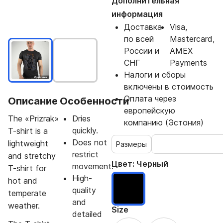
Дополнительная
информация
Доставка
Visa,
по всей
Mastercard,
России и
AMEX
СНГ
Payments
Налоги и сборы
включены в стоимость
Оплата через
Описание
Особенности
европейскую
The «Prizrak»
Dries
компанию (Эстония)
quickly.
T-shirt is a
Does not
lightweight
Размеры
restrict
and stretchy
Цвет:
Черный
movement.
T-shirt for
High-
hot and
quality
temperate
and
weather.
Size
detailed