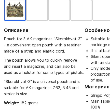
Описание
Особенно
Pouch for 3 AK magazines "Skorokhvat-3"
Suitable f
cartridge 
- a convenient open pouch with a retainer
It is atta
made of a strap and elastic cord.
Silent ope
The pouch allows you to quickly remove
with an el
and insert a magazine, and can also be
Only moder
used as a holster for some types of pistols.
production
of use.
"Skorokhvat-3" is a universal pouch and is
Материа
suitable for AK magazines 7.62, 5.45 and
similar in size.
Slings: P
Main fabr
Weight:
182 grams.
100%