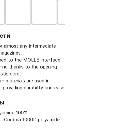
сти
or almost any intermediate
magazines.
ched to the MOLLE interface.
ning thanks to the opening
astic cord.
n materials are used in
, providing durability and ease
лы
olyamide 100%
ic: Cordura 1000D polyamide