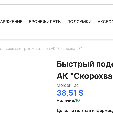
АРЯЖЕНИЕ
БРОНЕЖИЛЕТЫ
ПОДСУМКИ
АКСЕС
дсумок для трех магазинов АК "Скорохват-3"
Быстрый подс
АК "Скорохва
Mordor Tac.
38,51 $
Наличие:
10
Дополнительная информац