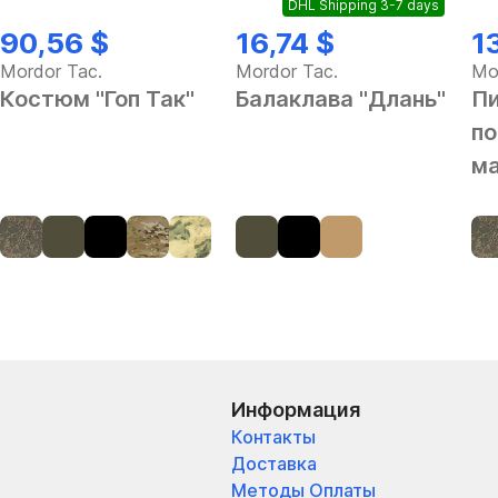
DHL Shipping 3-7 days
90,56 $
16,74 $
1
Mordor Tac.
Mordor Tac.
Mo
Костюм "Гоп Так"
Балаклава "Длань"
П
по
ма
Информация
Контакты
Доставка
Методы Оплаты