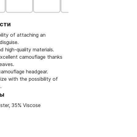
сти
ility of attaching an
disguise.
 high-quality materials.
xcellent camouflage thanks
leaves.
camouflage headgear.
ize with the possibility of
.
лы
ster, 35% Viscose