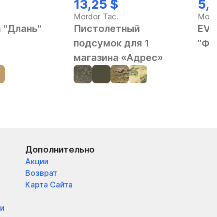
13,25 $
5,1
Mordor Tac.
Mord
 "Длань"
Пистолетный
EVA
подсумок для 1
"Фе
магазина «Адрес»
Дополнительно
Акции
Возврат
Карта Сайта
и