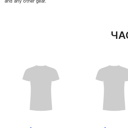
and any other gear.
ЧА