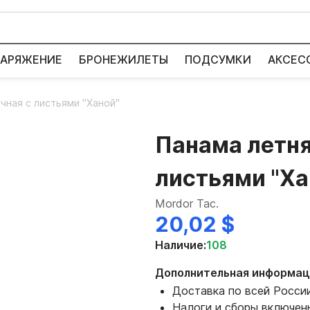
АРЯЖЕНИЕ
БРОНЕЖИЛЕТЫ
ПОДСУМКИ
АКСЕС
чная с листьями "Ханой"
Панама летня
листьями "Ха
Mordor Tac.
20,02 $
Наличие:
108
Дополнительная информац
Доставка по всей Росси
Налоги и сборы включен