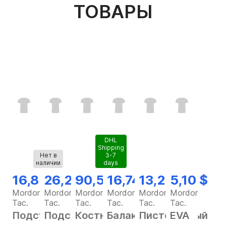
ТОВАРЫ
DHL
Shipping
Нет в
3-7
наличии
days
16,82 $
26,28 $
90,56 $
16,74 $
13,25 $
5,10 $
Mordor
Mordor
Mordor
Mordor
Mordor
Mordor
Tac.
Tac.
Tac.
Tac.
Tac.
Tac.
Подсумок
Подсумок
Костюм
Балаклава
Пистолетный
EVA