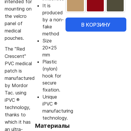
intended for
It is
mounting on
produced
the velcro
by a non-
panel of
В КОРЗИНУ
fake
medical
method
pouches.
Size
20x25
The "Red
mm
Crescent"
Plastic
PVC medical
(nylon)
patch is
hook for
manufactured
secure
by Mordor
fixation.
Tac. using
Unique
iPVC ®
iPVC ®
technology,
manufacturing
thanks to
technology.
which it has
Материалы
an ultra-