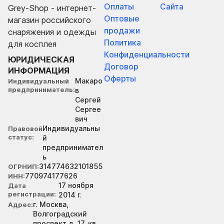
Оплаты
Сайта
Grey-Shop - интернет-
Оптовые
магазин российского
продажи
снаряжения и одежды
Политика
для косплея
Конфиденциальности
ЮРИДИЧЕСКАЯ
Договор
ИНФОРМАЦИЯ
Оферты
Макаро
Индивидуальный
предприниматель
в
Сергей
Сергее
вич
Индивидуальны
Правовой
статус
й
предпринимател
ь
314774632101855
ОГРНИП
770974177626
ИНН
17 ноября
Дата
регистрации
2014 г.
г. Москва,
Адрес
Волгоградский
проспект д. 17, кв.