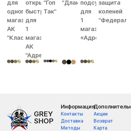
для
открытый
"Гоп
"Длань"
подсумок
защита
одного
быстрый
Так"
для
коленей
магазина
для
1
"Федерал"
АК
1
магазина
"Классика"
магазина
«Адрес»
АК
"Адрес"
Информация
Дополнитель
GREY
Контакты
Акции
SHOP
Доставка
Возврат
Методы
Карта