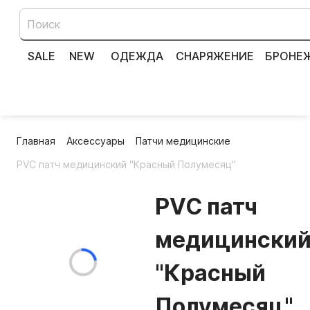
SALE
NEW
ОДЕЖДА
СНАРЯЖЕНИЕ
БРОНЕ
Главная
Аксессуары
Патчи медицинские
PVC патч медицинский "Красный Полумесяц"
PVC патч
медицински
"Красный
Полумесяц"