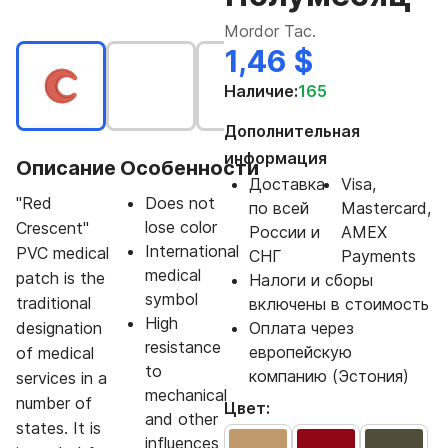
Mordor Tac.
1,46 $
Наличие:
165
Дополнительная
информация
Описание
Особенности
Доставка
Visa,
"Red
Does not
по всей
Mastercard,
lose color
Crescent"
России и
AMEX
International
PVC medical
СНГ
Payments
medical
patch is the
Налоги и сборы
symbol
traditional
включены в стоимость
High
designation
Оплата через
resistance
европейскую
of medical
to
компанию (Эстония)
services in a
mechanical
number of
Цвет:
and other
states. It is
influences