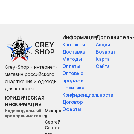
Информация
Дополнитель
GREY
Контакты
Акции
SHOP
Доставка
Возврат
Методы
Карта
Оплаты
Сайта
Grey-Shop - интернет-
Оптовые
магазин российского
продажи
снаряжения и одежды
Политика
для косплея
Конфиденциальности
ЮРИДИЧЕСКАЯ
Договор
ИНФОРМАЦИЯ
Оферты
Макаро
Индивидуальный
предприниматель
в
Сергей
Сергее
вич