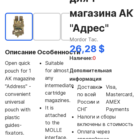
магазина АК
"Адрес"
Mordor Tac.
26,28 $
Описание
Особенности
Наличие:
0
Open quick
Suitable
for almost
Дополнительная
pouch for 1
any
AK magazine
информация
intermediate
"Address" -
Доставка
Visa,
cartridge
convenient
по всей
Mastercard,
magazines.
universal
России и
AMEX
It is
СНГ
Payments
pouch with
attached
Налоги и сборы
plastic
to the
включены в стоимость
guides-
MOLLE
Оплата через
fixators.
interface.