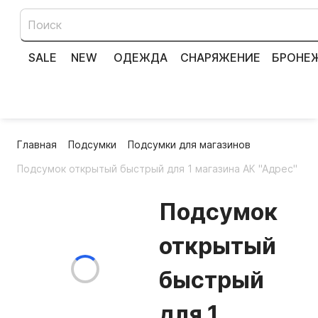
SALE
NEW
ОДЕЖДА
СНАРЯЖЕНИЕ
БРОНЕ
Главная
Подсумки
Подсумки для магазинов
Подсумок открытый быстрый для 1 магазина АК "Адрес"
Подсумок
открытый
быстрый
для 1