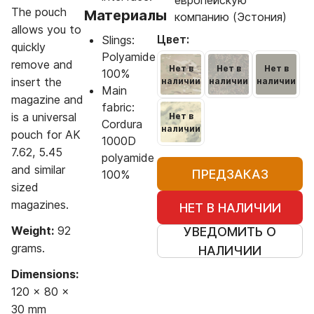
европейскую
The pouch
Материалы
компанию (Эстония)
allows you to
Цвет:
Slings:
quickly
Polyamide
remove and
Нет в
Нет в
Нет в
100%
insert the
наличии
наличии
наличии
Main
magazine and
fabric:
is a universal
Нет в
Cordura
наличии
pouch for AK
1000D
7.62, 5.45
polyamide
and similar
ПРЕДЗАКАЗ
100%
sized
magazines.
НЕТ В НАЛИЧИИ
Weight:
92
УВЕДОМИТЬ О
grams.
НАЛИЧИИ
Dimensions:
120 x 80 x
30 mm