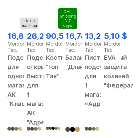
DHL
Shipping
Нет в
3-7
наличии
days
16,82 $
26,28 $
90,56 $
16,74 $
13,25 $
5,10 $
Mordor
Mordor
Mordor
Mordor
Mordor
Mordor
Tac.
Tac.
Tac.
Tac.
Tac.
Tac.
Подсумок
Подсумок
Костюм
Балаклава
Пистолетный
EVA
для
открытый
"Гоп
"Длань"
подсумок
защита
одного
быстрый
Так"
для
коленей
магазина
для
1
"Федерал"
АК
1
магазина
"Классика"
магазина
«Адрес»
АК
"Адрес"