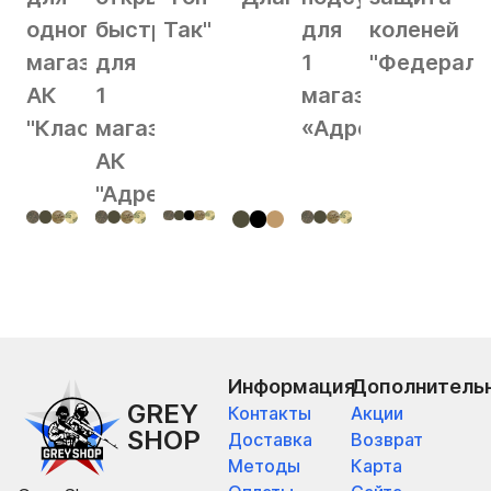
одного
быстрый
Так"
для
коленей
магазина
для
1
"Федерал"
АК
1
магазина
"Классика"
магазина
«Адрес»
АК
"Адрес"
Информация
Дополнитель
GREY
Контакты
Акции
SHOP
Доставка
Возврат
Методы
Карта