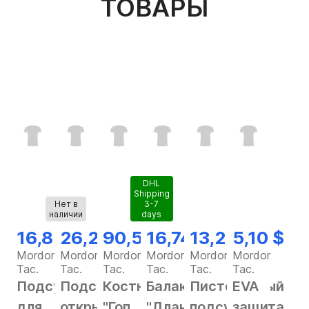
ТОВАРЫ
DHL
Shipping
Нет в
3-7
наличии
days
16,82 $
26,28 $
90,56 $
16,74 $
13,25 $
5,10 $
Mordor
Mordor
Mordor
Mordor
Mordor
Mordor
Tac.
Tac.
Tac.
Tac.
Tac.
Tac.
Подсумок
Подсумок
Костюм
Балаклава
Пистолетный
EVA
для
открытый
"Гоп
"Длань"
подсумок
защита