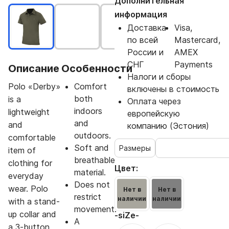
Дополнительная
информация
Доставка
Visa,
по всей
Mastercard,
России и
AMEX
СНГ
Payments
Описание
Особенности
Налоги и сборы
Polo «Derby»
Comfort
включены в стоимость
both
is a
Оплата через
indoors
lightweight
европейскую
and
and
компанию (Эстония)
outdoors.
comfortable
Soft and
Размеры
item of
breathable
clothing for
Цвет:
material.
everyday
Does not
wear. Polo
Нет в
Нет в
restrict
наличии
наличии
with a stand-
movement.
up collar and
-siZе-
A
a 3-button