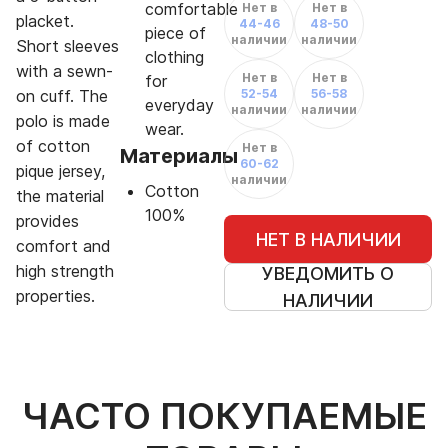
comfortable
Нет в
Нет в
placket.
44-46
48-50
piece of
наличии
наличии
Short sleeves
clothing
with a sewn-
Нет в
Нет в
for
on cuff. The
52-54
56-58
everyday
наличии
наличии
polo is made
wear.
of cotton
Нет в
Материалы
60-62
pique jersey,
наличии
Cotton
the material
100%
provides
НЕТ В НАЛИЧИИ
comfort and
high strength
УВЕДОМИТЬ О
properties.
НАЛИЧИИ
ЧАСТО ПОКУПАЕМЫЕ