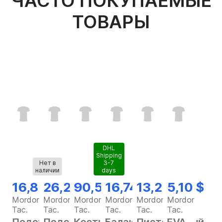
ЧАСТО ПОКУПАЕМЫЕ
ТОВАРЫ
DHL
Shipping
Нет в
3-7
наличии
days
16,82 $
26,28 $
90,56 $
16,74 $
13,25 $
5,10 $
Mordor
Mordor
Mordor
Mordor
Mordor
Mordor
Tac.
Tac.
Tac.
Tac.
Tac.
Tac.