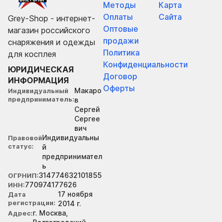
Методы
Карта
Оплаты
Сайта
Grey-Shop - интернет-
Оптовые
магазин российского
продажи
снаряжения и одежды
Политика
для косплея
Конфиденциальности
ЮРИДИЧЕСКАЯ
Договор
ИНФОРМАЦИЯ
Оферты
Макаро
Индивидуальный
предприниматель
в
Сергей
Сергее
вич
Индивидуальны
Правовой
статус
й
предпринимател
ь
314774632101855
ОГРНИП
770974177626
ИНН
17 ноября
Дата
регистрации
2014 г.
г. Москва,
Адрес