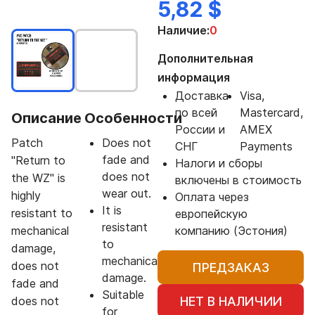
5,82 $
Наличие:
0
Дополнительная
информация
Доставка
Visa,
по всей
Mastercard,
Описание
Особенности
России и
AMEX
Patch
Does not
СНГ
Payments
fade and
"Return to
Налоги и сборы
does not
the WZ" is
включены в стоимость
wear out.
highly
Оплата через
It is
resistant to
европейскую
resistant
mechanical
компанию (Эстония)
to
damage,
mechanical
does not
ПРЕДЗАКАЗ
damage.
fade and
Suitable
НЕТ В НАЛИЧИИ
does not
for