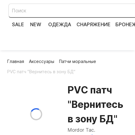
SALE
NEW
ОДЕЖДА
СНАРЯЖЕНИЕ
БРОНЕ
Главная
Аксессуары
Патчи моральные
PVC патч "Вернитесь в зону БД"
PVC патч
"Вернитесь
в зону БД"
Mordor Tac.