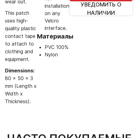
wear out.
УВЕДОМИТЬ О
installation
НАЛИЧИИ
This patch
on any
uses high-
Velcro
interface.
quality plastic
Материалы
contact tape
to attach to
PVC 100%
clothing and
Nylon
equipment.
Dimensions:
80 x 50 x 3
mm (Length x
Width x
Thickness).