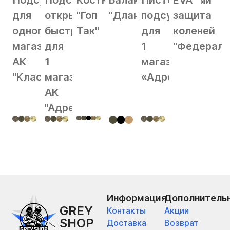
Подсумок
Подсумок
Костюм
Балаклава
Пистолетный
EVA
для
открытый
"Гоп
"Длань"
подсумок
защита
одного
быстрый
Так"
для
коленей
магазина
для
1
"Федерал"
АК
1
магазина
"Классика"
магазина
«Адрес»
АК
"Адрес"
Информация
Дополнитель
GREY
Контакты
Акции
SHOP
Доставка
Возврат