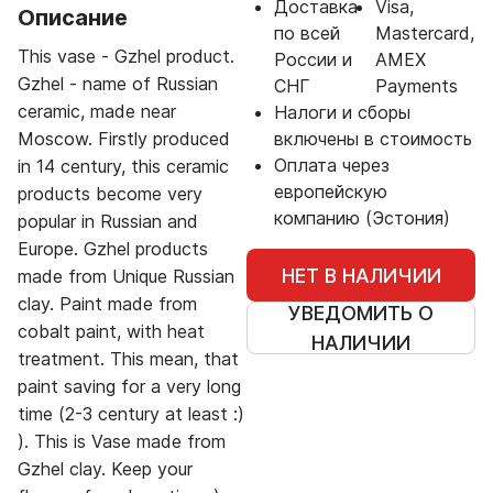
Доставка
Visa,
Описание
по всей
Mastercard,
This vase - Gzhel product.
России и
AMEX
Gzhel - name of Russian
СНГ
Payments
ceramic, made near
Налоги и сборы
Moscow. Firstly produced
включены в стоимость
Оплата через
in 14 century, this ceramic
европейскую
products become very
компанию (Эстония)
popular in Russian and
Europe. Gzhel products
НЕТ В НАЛИЧИИ
made from Unique Russian
clay. Paint made from
УВЕДОМИТЬ О
cobalt paint, with heat
НАЛИЧИИ
treatment. This mean, that
paint saving for a very long
time (2-3 century at least :)
). This is Vase made from
Gzhel clay. Keep your