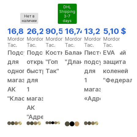
DHL
Shipping
Нет в
3-7
наличии
days
16,82 $
26,28 $
90,56 $
16,74 $
13,25 $
5,10 $
Mordor
Mordor
Mordor
Mordor
Mordor
Mordor
Tac.
Tac.
Tac.
Tac.
Tac.
Tac.
Подсумок
Подсумок
Костюм
Балаклава
Пистолетный
EVA
для
открытый
"Гоп
"Длань"
подсумок
защита
одного
быстрый
Так"
для
коленей
магазина
для
1
"Федерал"
АК
1
магазина
"Классика"
магазина
«Адрес»
АК
"Адрес"